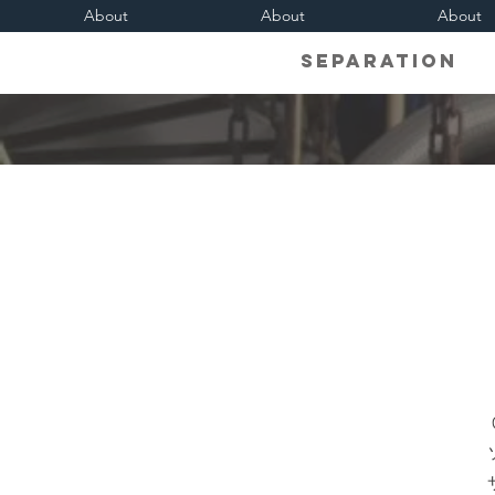
About
About
About
Separati