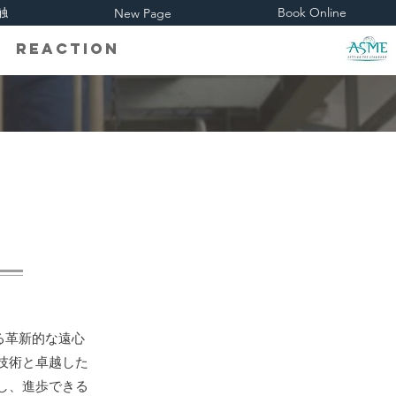
触
Book Online
New Page
eaction
高める革新的な遠心
技術と卓越した
し、進歩できる